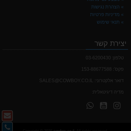
הצהרת נגישות
מדיניות פרטיות
תנאי שימוש
יצירת קשר
טלפון:
03-6200430
פקס':
153-88677588
דואר אלקטרוני:
SALES@COWBOY.CO.IL
מדיה דיגיטאלית:
עקוב
עקוב
פנה
אחרינו
אחרינו
אלינו
צו
ב-
ב-
ב-
ק
WhatsApp
YouTube
YouTube
צו
-
Copyright © 2026
cowboy.co.il
. All rights reserved.