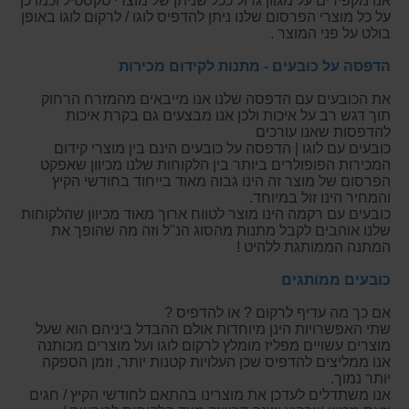
אנו מקפידים על מגוון גדול ככל שניתן של מוצרי טקסטיל וכמו כן
על כל מוצרי הפרסום שלנו ניתן להדפיס לוגו / לרקום לוגו באופן
בולט על פני המוצר .
הדפסה על כובעים - מתנות לקידום מכירות
את הכובעים עם הדפסה שלנו אנו מייבאים מהמזרח הרחוק
תוך דגש רב על איכות ולכן אנו מבצעים גם בקרת איכות
להדפסות שאנו עורכים
כובעים עם לוגו | הדפסה על כובעים הינם בין מוצרי קידום
המכירות הפופולרים ביותר בין הלקוחות שלנו מכיוון שאפקט
הפרסום של מוצר זה הינו גבוה מאוד בייחוד בחודשי הקיץ
והמחיר הינו זול במיוחד.
כובעים עם רקמה הינו מוצר לטווח ארוך מאוד מכיוון שהלקוחות
שלנו אוהבים לקבל מתנות מהסוג הנ"ל וזה מה שהופך את
המתנה הממותגת ללהיט !
כובעים ממותגים
אם כך מה עדיף לרקום ? או להדפיס ?
שתי האפשרויות הינן מיוחדות אולם ההבדל ביניהם הוא שעל
מוצרים עשויים מפליז מומלץ לרקום לוגו ועל מוצרים מכותנה
אנו ממליצים להדפיס שכן העלויות קטנות יותר, וזמן הספקה
יותר נמוך.
אנו משתדלים לעדכן את מוצרינו בהתאם לחודשי הקיץ / חגים