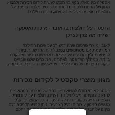
אספקה מינימאלי. בקאובוי תוכלו לעשות קידום מכירות ולמצוא
מגוון של מתנות ללקוחות \ מתנות לכנסים מלבד הדפסה על
חולצות כמוצרים משלימים למיתוג החברה שלכם.
הדפסה על חולצות בקאובוי - איכות ואספקה
ישירה מהיצרן לצרכן
קאובוי מוצרי פרסום שמה דגש רב על איכות החולצה
המודפסת. אנו משתמשים בטכנולוגיות החדשניות ביותר
לביצוע תהליך הדפסה על חולצות באמצעות הציוד המתקדם
ביותר. במהלך ההדפסה ולאחריה , המוצרים שלנו עוברים
ביקורת קפדנית על מנת לשמור על שביעות רצון הלקוח גבוהה.
מגוון מוצרי טקסטיל לקידום מכירות
באתר קאובוי תוכלו למצוא מגוון רחב של מוצרים המתאימים
להדפסה ומיתוג: מעילי פליז, סוו'צרים, חולצות עם לוגו טריקו,
חולצות דרייפיט, גופיות וחולצות עבודה. כל המוצרים הנ"ל
מגיעים במגוון עיצובים ובכל הצבעים, ניתן לבצע הדפסה בכל
מקום על הבגד של כל לוגו, סלוגן או תמונה לפי בחירתכם.