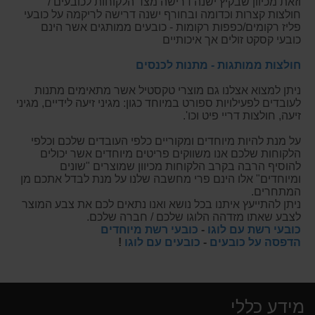
וזאת מכיוון שבקיץ ישנה דרישה מצד הלקוחות לכובעים /
חולצות קצרות וכדומה ובחורף ישנה דרישה לריקמה על כובעי
פליז רקומים/כפפות רקומות - כובעים ממותגים אשר הינם
כובעי קסקט זולים אך איכותיים
חולצות ממותגות - מתנות לכנסים
ניתן למצוא אצלנו גם מוצרי טקסטיל אשר מתאימים מתנות
לעובדים לפעילויות ספורט במיוחד כגון: מגיני זיעה לידיים, מגיני
זיעה, חולצות דריי פיט וכו'.
על מנת להיות מיוחדים ומקוריים כלפי העובדים שלכם וכלפי
הלקוחות שלכם אנו משווקים פריטים מיוחדים אשר יכולים
להוסיף הרבה בקרב הלקוחות מכיוון שמוצרים "שונים
ומיוחדים" אלו הינם פרי מחשבה שלנו על מנת לבדל אתכם מן
המתחרים.
ניתן להתייעץ איתנו בכל נושא ואנו נתאים לכם את צבע המוצר
לצבע שאתו מזדהה הלוגו שלכם / חברה שלכם.
כובעי רשת עם לוגו
-
כובעי רשת מיוחדים
הדפסה על כובעים
-
כובעים עם לוגו
!
מידע כללי