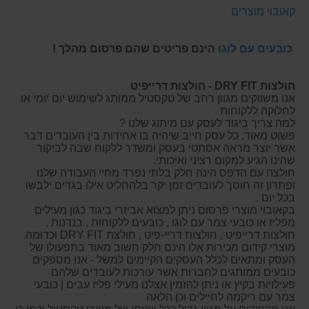
קאובוי מוצרים
כובעים עם לוגו
הינם פריטים שהם פרסום מהלך !
חולצות DRY FIT - חולצות דרייפיט
אנו משווקים מגוון רחב של טקסטיל ממותג לשימוש יום יומי או
לחלוקה ללקוחות .
למה צריך ביגוד לעסק עם מיתוג שלנו ?
פשוט מאוד, כל עסק חייב שיהיה בו אחידות בין העובדים דבר
אשר יוצר מראה אסתטי בעסק ומשדר ללקוח שבה לביקור
שהינו הגיע למקום רציני ואיכותי.
חולצה עם הדפס הינה חלק בלתי נפרד מחיי העבודה שלנו
ופתרון זה חוסך לעובדים זמן יקר בלהחליט אילו בגדים ילבשו
בכל יום .
בקאובוי מוצרי פרסום ניתן למצוא אביזרי ביגוד כגון מעילים
מפליז או כובעי צמר עם לוגו , כובעים ללקוחות , בנדנות ,
חולצות דרייפיט , חולצות דריי-פיט , חולצת DRY FIT וכדומה.
מוצרי קידום מכירות אלו הינם חלק חשוב מאוד בתפעולו של
העסק ומתאים לכלל העסקים הקיימים למשל - אנו מספקים
כובעים ממותגים לחברות אשר עורכות לעובדים שלהם
פעילויות בקיץ או ניתן להזמין אצלנו מעילי פליז עבים | כובעי
צמר עם ריקמה לחיילים וכן הלאה