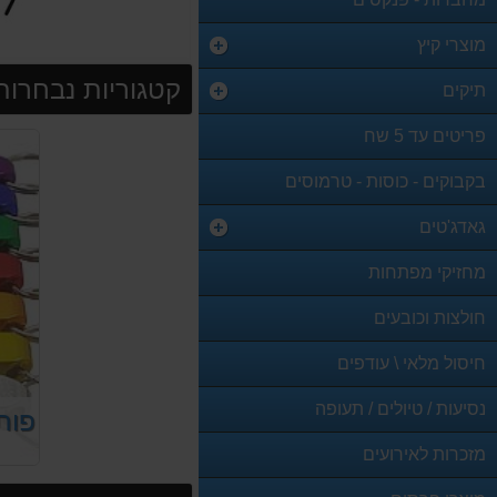
מוצרי קיץ
קטגוריות נבחרות
תיקים
פריטים עד 5 שח
בקבוקים - כוסות - טרמוסים
גאדג'טים
מחזיקי מפתחות
חולצות וכובעים
חיסול מלאי \ עודפים
נסיעות / טיולים / תעופה
מזכרות לאירועים
קו מ
מיוחד