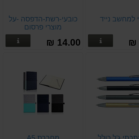
י למחשב נייד
כובעי-רשת-הדפסה -על
מוצרי פרסום
פרטים נוספים
פרטים
14.00 ₪
כתי ג'ל כולל
מחברת A5