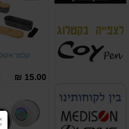
קלמר אקולו
15.00 ₪
א
ש