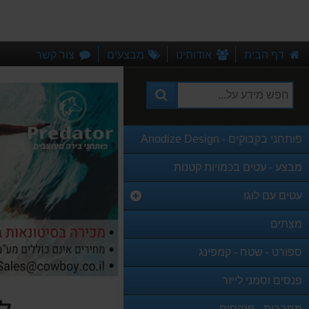
דף הבית
אודותינו
מבצעים
צור קשר
פותחני בקבוקים - Anodize Design
מבצע - עטים בכמויות קטנות
עטים עם לוגו
מצתים
ספורט - שטח - קמפינג
פנסים וסמני לייזר
מחברות - פנקסים