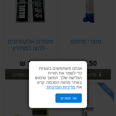
מוצרי פרסום
מצתים אלקטרונים
- לחצו למחירון
1.70 ₪
2.50 ₪
אנחנו משתמשים בעוגיות
כדי לשפר את חוויית
פרטים נוספים
פרטים
פרטים נוספים
פרטים נוספים
הגלישה שלך. המשך שימוש
באתר מהווה הסכמה. קרא
מבצע
מבצע
את
מדיניות הפרטיות
.
אני מסכים