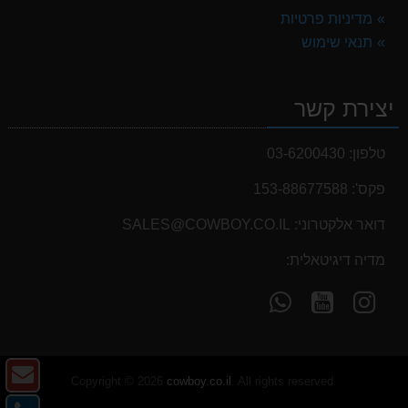
מדיניות פרטיות
תנאי שימוש
יצירת קשר
טלפון:
03-6200430
פקס':
153-88677588
דואר אלקטרוני:
SALES@COWBOY.CO.IL
מדיה דיגיטאלית:
עקוב
עקוב
פנה
אחרינו
אחרינו
אלינו
ב-
ב-
ב-
WhatsApp
YouTube
YouTube
צו
Copyright © 2026
cowboy.co.il
. All rights reserved.
ק