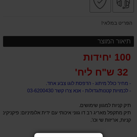
מקצועי
בטוחה
הפריט במלאי!
תיאור המוצר
100 יחידות
32 ש"ח ליח'
- מחיר כולל מיתוג - הדפסת לוגו צבע אחד.
- לכמויות קטנות/גדולות - אנא צרו קשר 03-6200430
תיק קניות למגוון שימושים.
תיק מתקפל מאריג רב דו גווני איכותי עם ידית אלומיניום: פיקניקים,
קניות, אריזות שי וכו'.