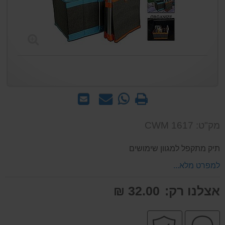
הדפס
WhatsApp
שאל
שלח
-
אותנו
לחבר
שאל
על
מק"ט: CWM 1617
אותנו
המוצר
על
תיק מתקפל למגוון שימושים
המוצר
למפרט מלא...
אצלנו רק:
32.00 ₪
שירות
קניה