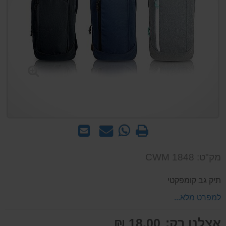
הדפס
WhatsApp
שאל
שלח
-
אותנו
לחבר
שאל
על
מק"ט: CWM 1848
אותנו
המוצר
על
תיק גב קומפקטי
המוצר
למפרט מלא...
אצלנו רק:
18.00 ₪