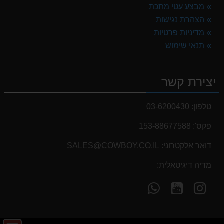
מבצע עטי מתכת
הצהרת נגישות
מדיניות פרטיות
תנאי שימוש
יצירת קשר
טלפון:
03-6200430
פקס':
153-88677588
דואר אלקטרוני:
SALES@COWBOY.CO.IL
מדיה דיגיטאלית:
עקוב
עקוב
פנה
אחרינו
אחרינו
אלינו
ב-
ב-
ב-
WhatsApp
YouTube
YouTube