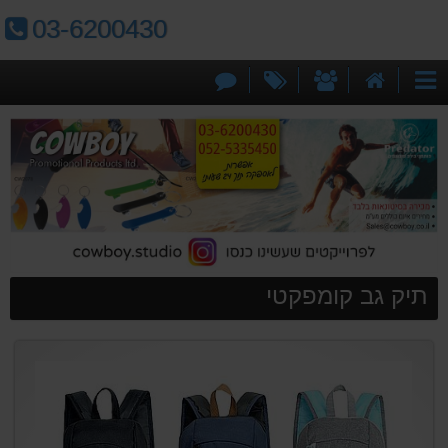
טלפון:
03-6200430
דף
אודותינו
מבצעים
צור
קטגוריות
הבית
קשר
תיק גב קומפקטי