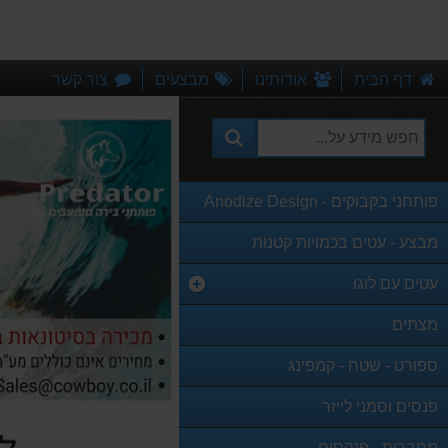
דף הבית
אודותינו
מבצעים
צור קשר
פותחני בקבוקים - Anodize Design
מבצע - עטים בכמויות קטנות
עטים עם לוגו
מצתים
ספורט - שטח - קמפינג
פנסים וסמני לייזר
מחברות - פנקסים