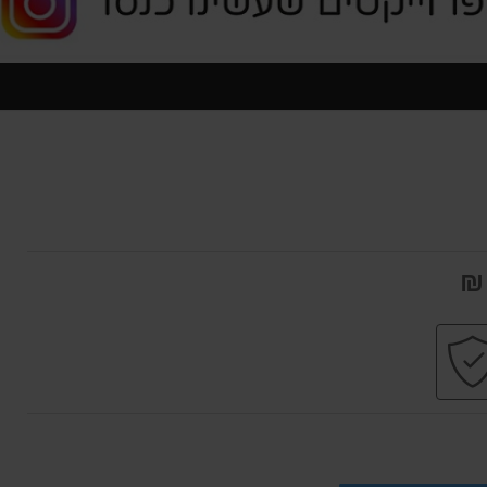
ות
קניה
עי
בטוחה