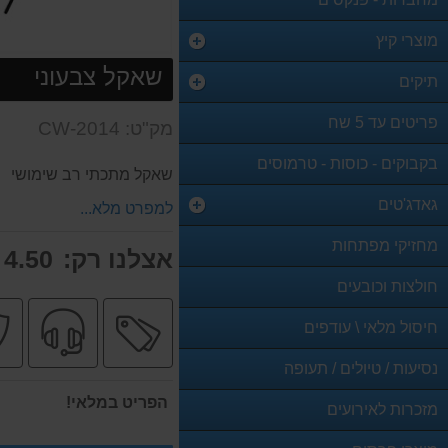
מוצרי קיץ
שאקל צבעוני
תיקים
פריטים עד 5 שח
מק"ט: CW-2014
בקבוקים - כוסות - טרמוסים
שאקל מתכתי רב שימושי
גאדג'טים
למפרט מלא...
מחזיקי מפתחות
אצלנו רק:
4.50 ₪
חולצות וכובעים
מבצע
שיר
חיסול מלאי \ עודפים
מקצו
נסיעות / טיולים / תעופה
הפריט במלאי!
מזכרות לאירועים