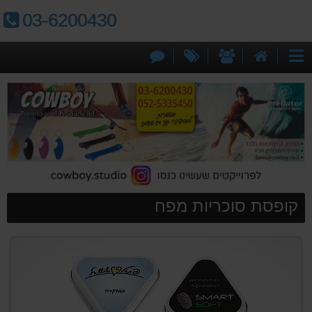
טלפון:
03-6200430
דף
אודותינו
מבצעים
צור
קטגוריות
הבית
קשר
קופסת סוכריות מפח