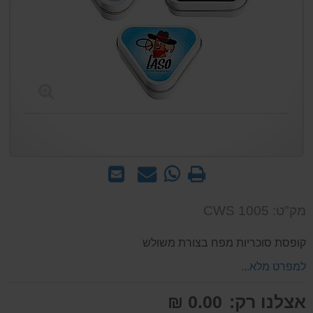
הדפס
WhatsApp
שאל
שלח
-
אותנו
לחבר
שאל
על
מק"ט: CWS 1005
אותנו
המוצר
על
קופסת סוכריות מפח בצורת משולש
המוצר
למפרט מלא...
אצלנו רק:
0.00 ₪