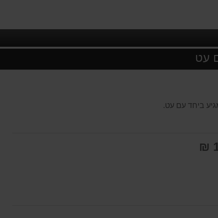
 עט
גיע ביחד עם עט.
1
חה