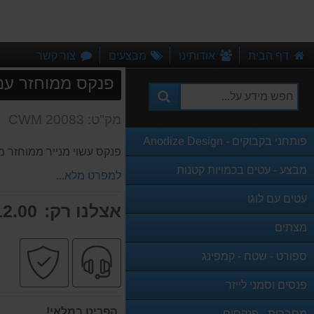
דף הבית
אודותינו
מבצעים
צור קשר
פנקס ממוחזר עם
מק"ט: CWM 20083
פותחני בקבוקים - Anodize Design
פנקס עשוי מנייר ממוחזר מ
מבצע - עטים בכמויות קטנות
למפרט מלא...
עטים עם לוגו
אצלנו רק:
2.00 ₪
מצתים
שירות
קניה
ספורט - שטח - קמפינג
מקצועי
בטו
פנסים וסמני לייזר
הפריט במלאי!
מחברות - פנקסים