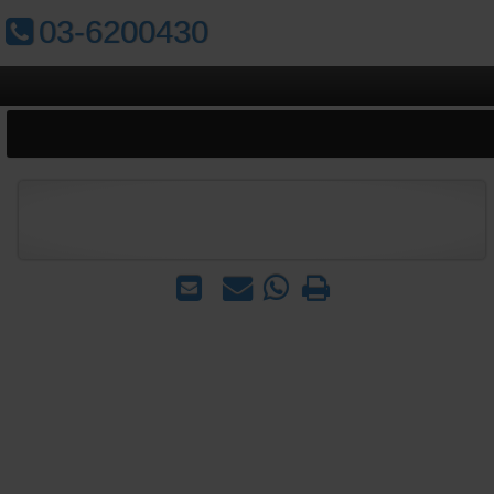
טלפון:
03-6200430
הדפס
WhatsApp
שאל
שלח
-
אותנו
לחבר
שאל
על
אותנו
המוצר
על
המוצר