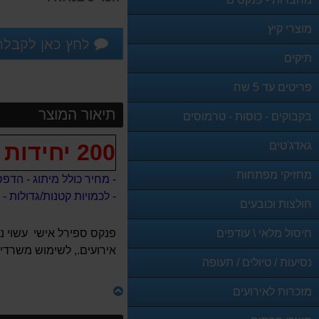
מוצרי קיץ
לחץ כאן לקבלת
תיקים
פריטים עד 5 שח
תיאור המוצר
בקבוקים - כוסות - טרמוסים
גאדג'טים
200 יחידות
מחזיקי מפתחות
- מחיר כולל מיתוג - הדפ
- לכמויות קטנות/גדולות - אנא צר
חולצות וכובעים
חיסול מלאי \ עודפים
פנקס ספירל אישי עשוי ני
אירועים., לשימוש משרדי יו
נסיעות / טיולים / תעופה
מזכרות לאירועים