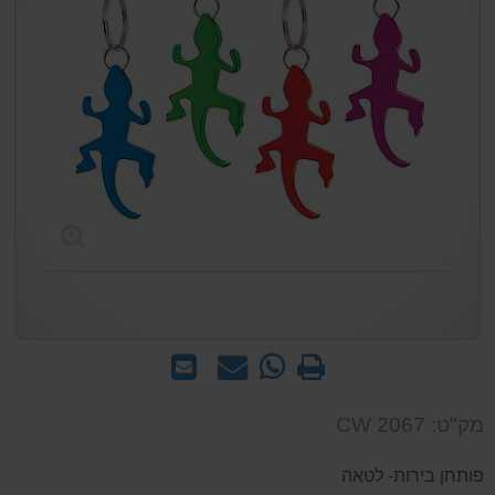
הדפס
WhatsApp
שאל
שלח
-
אותנו
לחבר
שאל
על
מק"ט: CW 2067
אותנו
המוצר
על
פותחן בירות- לטאה
המוצר