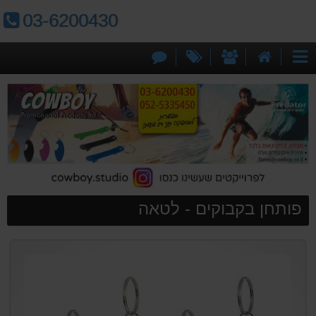
טלפון:
03-6200430
דף
אודותינו
מבצעים
צור
קטגוריות
הבית
קשר
פותחן בקבוקים - לטאה