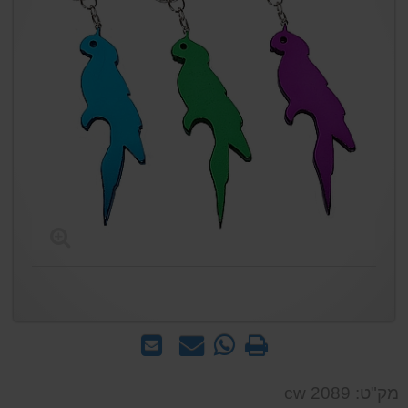
הדפס
WhatsApp
שאל
שלח
-
אותנו
לחבר
שאל
על
מק"ט: cw 2089
אותנו
המוצר