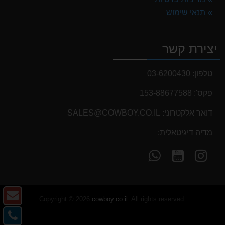
תנאי שימוש
יצירת קשר
טלפון:
03-6200430
פקס':
153-88677588
דואר אלקטרוני:
SALES@COWBOY.CO.IL
מדיה דיגיטאלית:
עקוב
עקוב
פנה
אחרינו
אחרינו
אלינו
ב-
ב-
ב-
WhatsApp
YouTube
YouTube
צו
Copyright © 2026
cowboy.co.il
. All rights reserved.
ק
צו
-