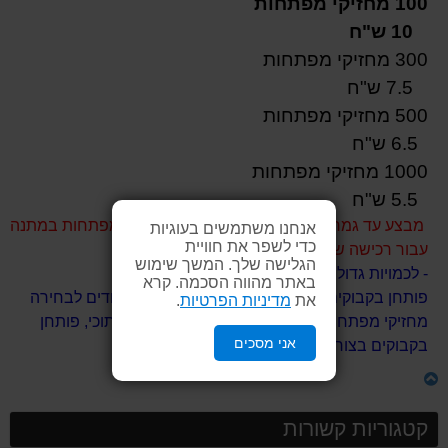
100 מחזיקי מפתחות
10 ש"ח
300 מחזיקי מפתחות
7.5 ש"ח
500 מחזיקי מפתחות
6.5 ש"ח
1000 מחזיקי מפתחות
5.5 ש"ח
מבצע עד גמר המלאי !!! סטנד מתכתי למחזיקי מפתחות במתנה
אנחנו משתמשים בעוגיות
כדי לשפר את חוויית
עבור רכישה של 1000 יחידות ממוצר זה.
הגלישה שלך. המשך שימוש
- לכמויות גדולות - אנא צרו קשר 03-6200430
באתר מהווה הסכמה. קרא
פותחן בקבוקים בצורת תוכי מתכתי - צבעים מיוחדים לבחירה
את
מדיניות הפרטיות
.
מחזיקי מפתחות ציפור עם חריטה, פותחני בירה תוכי, פותחן
אני מסכים
בקבוקים בצורת ציפור
קטגוריות קשורות