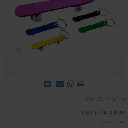
הדפס
WhatsApp
שאל
שלח
-
אותנו
לחבר
שאל
על
מק"ט: CW -2077
אותנו
המוצר
על
פותחן בירות סקייטבורד
המוצר
למפרט מלא...