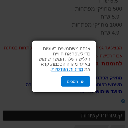
6.5 ש"ח
500 מחזיקי מפתחות
5.9 ש"ח
1000 מחזיקי מפתחות
4.9 ש"ח
מבצע עד גמר המלאי !!! סטנד מתכתי למחזיקי מפתחות במתנה
אנחנו משתמשים בעוגיות
כדי לשפר את חוויית
עבור רכישה של 1000 יחידות ממוצר זה.
הגלישה שלך. המשך שימוש
להזמנות 03-6200430
באתר מהווה הסכמה. קרא
את
מדיניות הפרטיות
.
מחזיק מפתחות עיצוב מדליק, סקייטבורד.
אני מסכים
משמש כפותחן בירה, מגוון צבעים נרחב לבחירה.
מיועד שימוש יומי יומי
קטגוריות קשורות