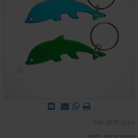
הדפס
WhatsApp
שאל
שלח
-
אותנו
לחבר
שאל
על
מק"ט: CW 2070
אותנו
המוצר
על
פותחן בקבוקים - דולפין
המוצר