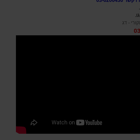
03-620043
.
ו.
ורי - דג