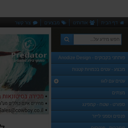
דף הבית
אודותינו
מבצעים
צור קשר
פותחני בקבוקים - Anodize Design
מבצע - עטים בכמויות קטנות
עטים עם לוגו
מצתים
ספורט - שטח - קמפינג
פנסים וסמני לייזר
מחברות - פנקסים