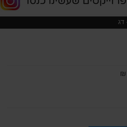
דג
חה