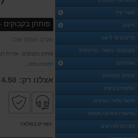
מוצרי קיץ
פותחן בקבוקים - 
תיקים
פריטים עד 5 שח
מק"ט: CW 2069
בקבוקים - כוסות - טרמוסים
פותחן בקבוקים - אדרת דג
גאדג'טים
למפרט מלא...
מחזיקי מפתחות
אצלנו רק:
4.50 ₪
חולצות וכובעים
שירות
קניה
חיסול מלאי \ עודפים
מקצועי
בטו
נסיעות / טיולים / תעופה
הפריט במלאי!
מזכרות לאירועים