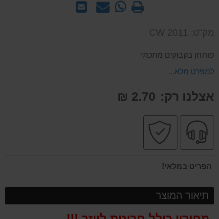
הדפס
WhatsApp
שאל
שלח
-
אותנו
לחבר
שאל
על
מק"ט: CW 2011
אותנו
המוצר
על
פותחן בקבוקים מתכתי
המוצר
למפרט מלא...
אצלנו רק:
2.70 ₪
שירות
קניה
מקצועי
בטוחה
הפריט במלאי!
תיאור המוצר
מחירון כולל חריטת לייזר !!!