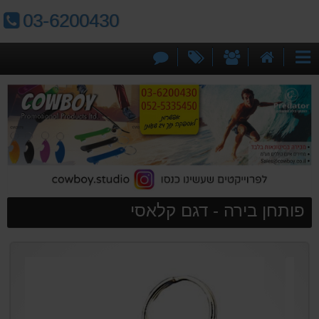
טלפון:
03-6200430
דף
אודותינו
מבצעים
צור
קטגוריות
הבית
קשר
פותחן בירה - דגם קלאסי