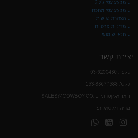
מבצע עטי ג'ל 2
מבצע עטי מתכת
הצהרת נגישות
מדיניות פרטיות
תנאי שימוש
יצירת קשר
טלפון:
03-6200430
פקס':
153-88677588
דואר אלקטרוני:
SALES@COWBOY.CO.IL
מדיה דיגיטאלית:
עקוב
עקוב
פנה
אחרינו
אחרינו
אלינו
ב-
ב-
ב-