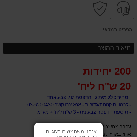
שירות
קניה
מקצועי
בטוחה
הפריט במלאי!
תיאור המוצר
200 יחידות
20 ש"ח ליח'
- מחיר כולל מיתוג - הדפסת לוגו צבע אחד
- לכמויות קטנות/גדולות - אנא צרו קשר 03-6200430
- תוספת הדפסה צבעונית - 3 ש"ח ליח' + מע"מ
עכבר מחשב אלחוטי אופטי מעוצב.
אנחנו משתמשים בעוגיות
ארוז באריזת מתנה מאקריל שקוף.
כדי לשפר את חוויית