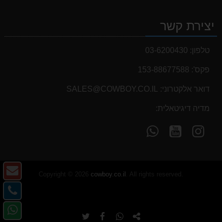
יצירת קשר
טלפון:
03-6200430
פקס':
153-88677588
דואר אלקטרוני:
SALES@COWBOY.CO.IL
מדיה דיגיטאלית:
עקוב
עקוב
פנה
אחרינו
אחרינו
אלינו
ב-
ב-
ב-
WhatsApp
YouTube
YouTube
צו
Copyright © 2026
cowboy.co.il
. All rights reserved.
ק
צו
-
קש
פנ
דו
-
העתק
שתף
שתף
שתף