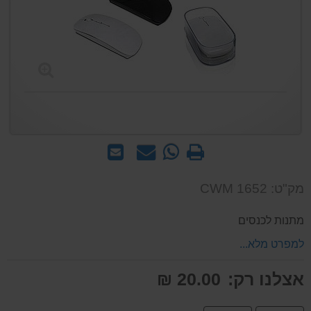
הדפס
WhatsApp
שאל
שלח
-
אותנו
לחבר
שאל
על
מק"ט: CWM 1652
אותנו
המוצר
על
מתנות לכנסים
המוצר
למפרט מלא...
אצלנו רק:
20.00 ₪