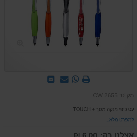
הדפס
WhatsApp
שאל
שלח
-
אותנו
לחבר
שאל
על
מק"ט: CW 2655
אותנו
המוצר
על
עט כיפי מנקה מסך + TOUCH
המוצר
למפרט מלא...
אצלנו רק:
6.00 ₪