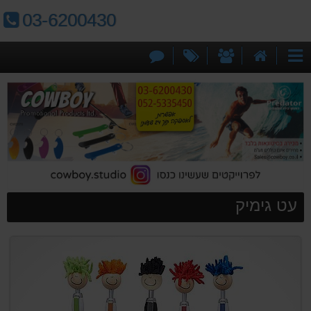
טלפון:
03-6200430
דף
אודותינו
מבצעים
צור
קטגוריות
הבית
קשר
עט גימיק