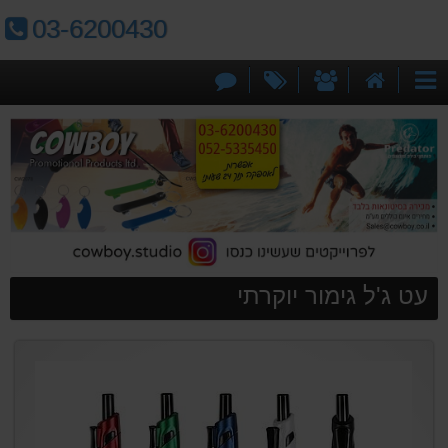
טלפון:
03-6200430
דף
אודותינו
מבצעים
צור
קטגוריות
הבית
קשר
עט ג'ל גימור יוקרתי