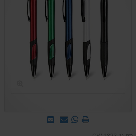
הדפס
WhatsApp
שאל
שלח
-
אותנו
לחבר
שאל
על
מק"ט: CW 1823