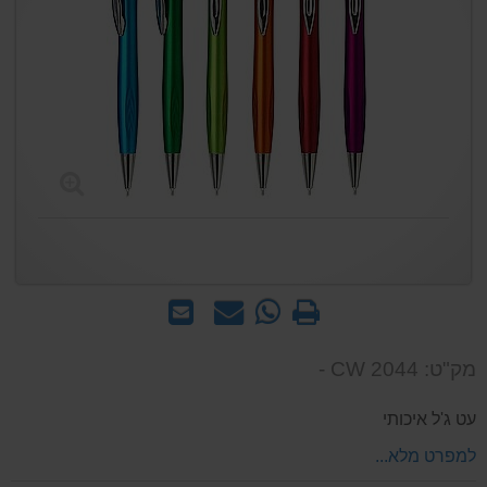
הדפס
WhatsApp
שאל
שלח
-
אותנו
לחבר
שאל
על
מק"ט: CW 2044 -
אותנו
המוצר
על
עט ג'ל איכותי
המוצר
למפרט מלא...