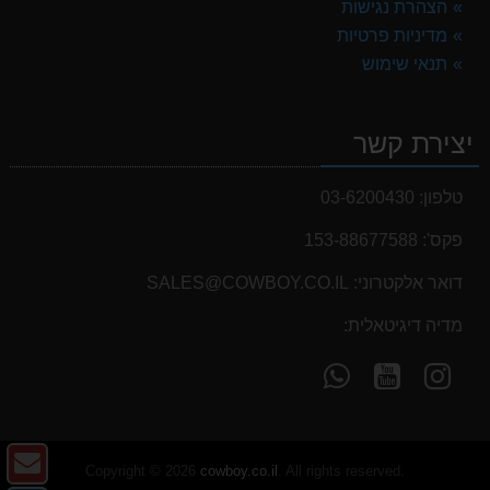
הצהרת נגישות
מדיניות פרטיות
תנאי שימוש
יצירת קשר
טלפון:
03-6200430
פקס':
153-88677588
דואר אלקטרוני:
SALES@COWBOY.CO.IL
מדיה דיגיטאלית:
עקוב
עקוב
פנה
אחרינו
אחרינו
אלינו
ב-
ב-
ב-
WhatsApp
YouTube
YouTube
צו
Copyright © 2026
cowboy.co.il
. All rights reserved.