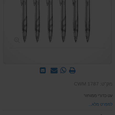
הדפס
WhatsApp
שאל
שלח
-
אותנו
לחבר
שאל
על
מק"ט: CWM 1787
אותנו
המוצר
על
עט כדורי ממוחזר
המוצר
למפרט מלא...