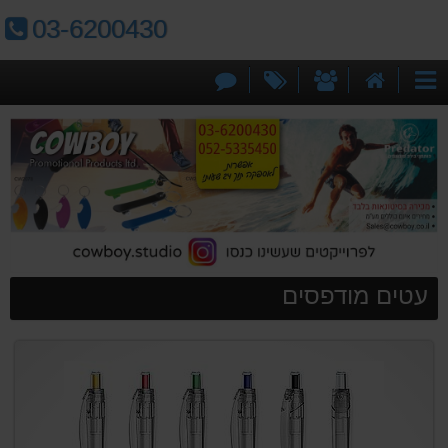
טלפון:
03-6200430
דף
אודותינו
מבצעים
צור
קטגוריות
הבית
קשר
עטים מודפסים