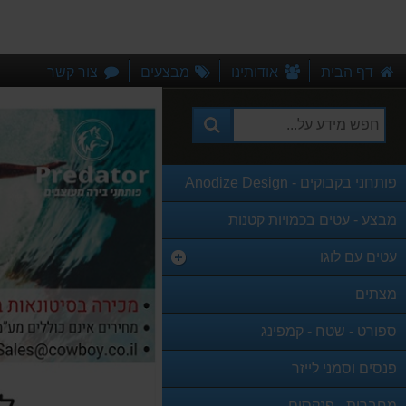
דף הבית
אודותינו
מבצעים
צור קשר
פותחני בקבוקים - Anodize Design
מבצע - עטים בכמויות קטנות
עטים עם לוגו
מצתים
ספורט - שטח - קמפינג
פנסים וסמני לייזר
מחברות - פנקסים