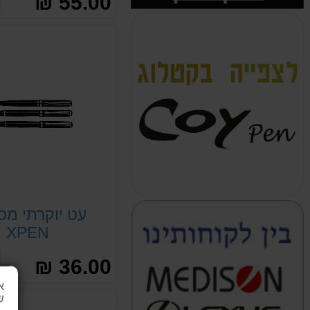
55.00 ₪
עט יוקרתי מס
XPEN
36.00 ₪
א
ש