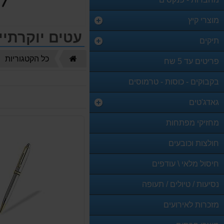
מוצרי קיץ
עטים יוקרתיי
תיקים
דף
כל הקטגוריות
פריטים עד 5 שח
הבית
בקבוקים - כוסות - טרמוסים
גאדג'טים
מחזיקי מפתחות
חולצות וכובעים
חיסול מלאי \ עודפים
נסיעות / טיולים / תעופה
מזכרות לאירועים