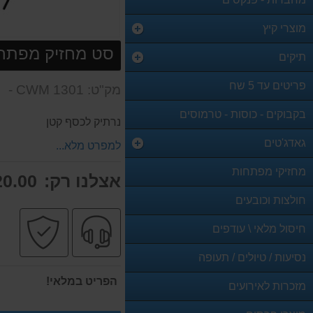
מוצרי קיץ
סט מחזיק מפתחות
תיקים
פריטים עד 5 שח
מק"ט: CWM 1301 -
בקבוקים - כוסות - טרמוסים
נרתיק לכסף קטן
גאדג'טים
למפרט מלא...
מחזיקי מפתחות
אצלנו רק:
0.00 ₪
חולצות וכובעים
שירות
קניה
חיסול מלאי \ עודפים
מקצועי
בטו
נסיעות / טיולים / תעופה
הפריט במלאי!
מזכרות לאירועים