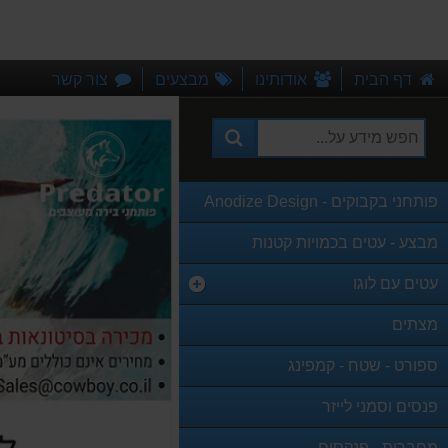
דף הבית
אודותינו
מבצעים
צור קשר
פותחני בקבוקים - Anodize Design
מבצע - עטים בכמויות קטנות
עטים עם לוגו
מצתים
ספורט - שטח - קמפינג
פנסים וסמני לייזר
מחברות - פנקסים