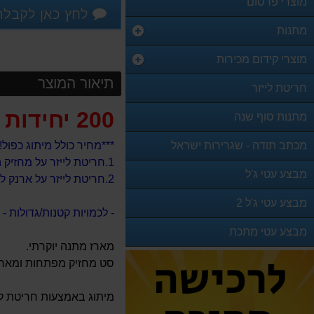
מוצרי פרסום
לחץ כאן לקבלת
מתנות
מוצרי קידום מכירות
תיאור המוצר
חריטת לייזר
200 יחידות
מתנות סוף שנה
מכתב תודה - שגרירות ישראל
***מחיר כולל מיתוג כפול!
1.חריטת לייזר על מחזיק המפתחות.
מבצע עטי ג'ל
2.חריטת לייזר על ארנק לכרטיסי ביקור
מבצע עטי ג'ל 2
- לכמויות קטנות/גדולות - אנא צר
מבצע עטי מתכת
מארז מתנה יוקרתי.
סט מחזיק מפתחות ומארז 
מיתוג באמצעות חריטת לי