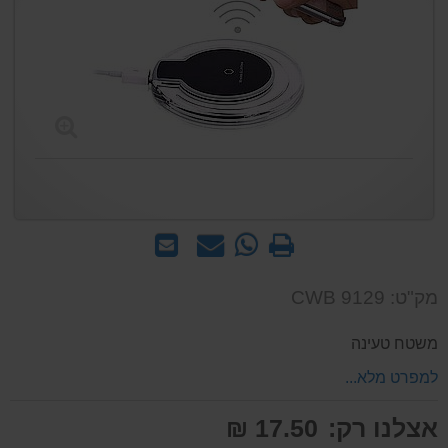
הדפס
WhatsApp
שאל
שלח
-
אותנו
לחבר
שאל
על
מק"ט: CWB 9129
אותנו
המוצר
על
משטח טעינה
המוצר
למפרט מלא...
אצלנו רק:
17.50 ₪