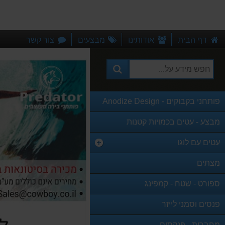
דף הבית
אודותינו
מבצעים
צור קשר
פותחני בקבוקים - Anodize Design
מבצע - עטים בכמויות קטנות
עטים עם לוגו
מצתים
ספורט - שטח - קמפינג
פנסים וסמני לייזר
מחברות - פנקסים