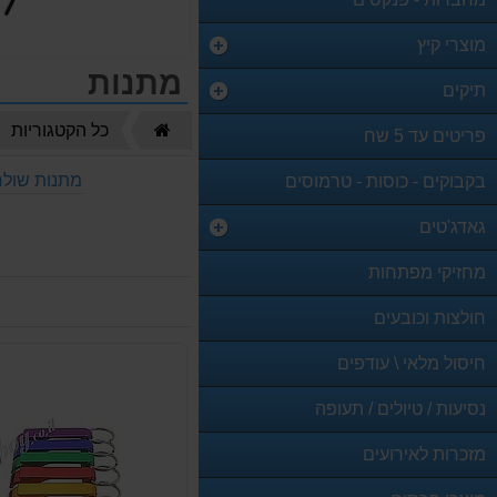
מוצרי קיץ
מתנות
תיקים
דף
כל הקטגוריות
פריטים עד 5 שח
הבית
מתנות שולח
בקבוקים - כוסות - טרמוסים
גאדג'טים
מחזיקי מפתחות
חולצות וכובעים
חיסול מלאי \ עודפים
נסיעות / טיולים / תעופה
מזכרות לאירועים