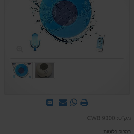
הדפס
WhatsApp
שאל
שלח
-
אותנו
לחבר
שאל
על
מק"ט: CWB 9300
אותנו
המוצר
על
רמקול בלוטות'
המוצר