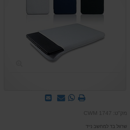
הדפס
WhatsApp
שאל
שלח
-
אותנו
לחבר
שאל
על
מק"ט: CWM 1747
אותנו
המוצר
על
שרוול בד למחשב נייד
המוצר