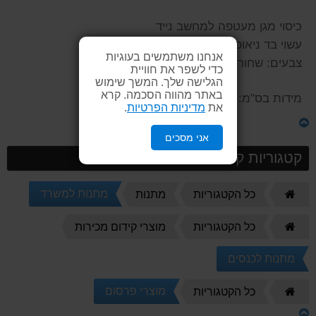
כיסוי מגן מעטפה למחשב נייד
עשוי בד ניאופרן
אנחנו משתמשים בעוגיות
צבעים: שחור, לבן, נייבי
כדי לשפר את חוויית
הגלישה שלך. המשך שימוש
באתר מהווה הסכמה. קרא
מידות בס"מ: 38X27.5
את
מדיניות הפרטיות
.
אני מסכים
קטגוריות קשורות
דף
מתנות למשרד
כל הקטגוריות
מתנות
הבית
דף
כל הקטגוריות
מוצרי קידום מכירות
הבית
מתנות לכנסים
דף
מוצרי פרסום
כל הקטגוריות
הבית