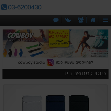
טלפון:
03-6200430
דף
אודותינו
מבצעים
צור
קטגוריות
הבית
קשר
כיסוי למחשב נייד