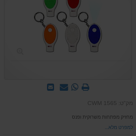
הדפס
WhatsApp
שאל
שלח
-
אותנו
לחבר
שאל
על
מק"ט: CWM 1565
אותנו
המוצר
על
מחזיק מפתחות משרוקית ופנס
המוצר
למפרט מלא...