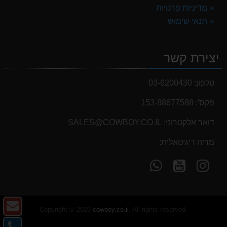
מדיניות פרטיות
תנאי שימוש
יצירת קשר
טלפון:
03-6200430
פקס':
153-88677588
דואר אלקטרוני:
SALES@COWBOY.CO.IL
מדיה דיגיטאלית:
עקוב
עקוב
פנה
אחרינו
אחרינו
אלינו
ב-
ב-
ב-
WhatsApp
YouTube
YouTube
צו
Copyright © 2026
cowboy.co.il
. All rights reserved.
ק
צו