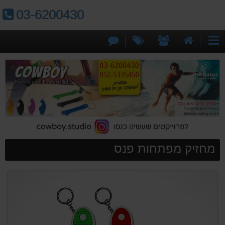
טלפון:
03-6200430
דף
אודותינו
מבצעים
צור
קטגוריות
הבית
קשר
מחזיק מפתחות פנס