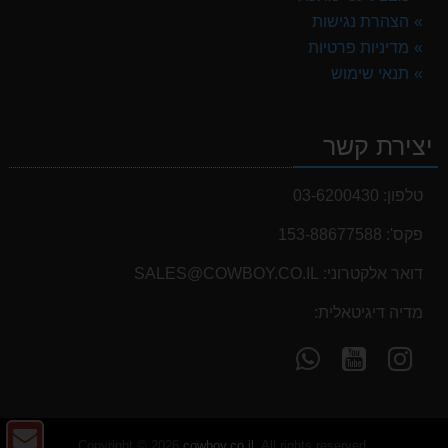
הצהרת נגישות
מדיניות פרטיות
תנאי שימוש
יצירת קשר
טלפון:
03-6200430
פקס':
153-88677588
דואר אלקטרוני:
SALES@COWBOY.CO.IL
מדיה דיגיטאלית:
עקוב
עקוב
פנה
אחרינו
אחרינו
אלינו
ב-
ב-
ב-
WhatsApp
YouTube
YouTube
צו
Copyright © 2026
cowboy.co.il
. All rights reserved.