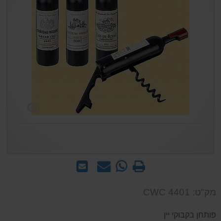
הדפס
WhatsApp
שאל
שלח
-
אותנו
לחבר
שאל
על
מק"ט: CWC 4401
אותנו
המוצר
על
פותחן בקבוקי יין
המוצר