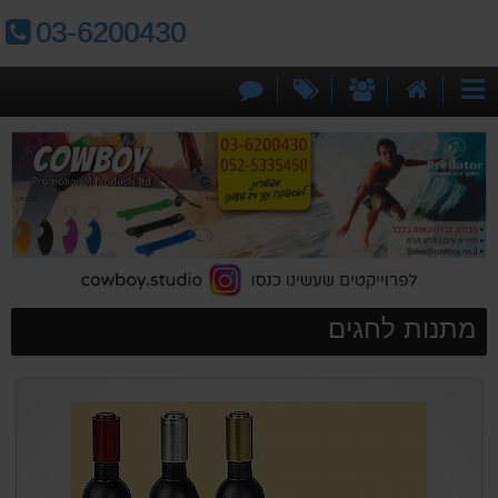
טלפון:
03-6200430
דף
אודותינו
מבצעים
צור
קטגוריות
הבית
קשר
מתנות לחגים