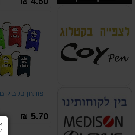
4.50 ₪
פותחן בקבוקים
5.70 ₪
א
ש