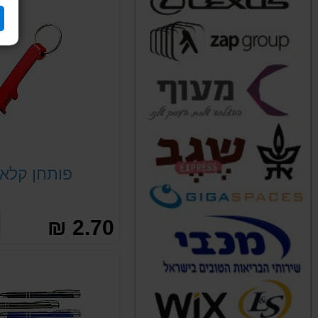
פותחן קלאס
2.70 ₪