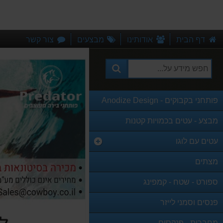
דף הבית
אודותינו
מבצעים
צור קשר
פותחני בקבוקים - Anodize Design
מבצע - עטים בכמויות קטנות
עטים עם לוגו
מצתים
ספורט - שטח - קמפינג
פנסים וסמני לייזר
מחברות - פנקסים