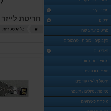
מוצרי קיץ
חריטת לייזר
תיקים
דף
כל הקטגוריות
פריטים עד 5 שח
הבית
בקבוקים - כוסות - טרמוסים
גאדג'טים
מחזיקי מפתחות
חולצות וכובעים
חיסול מלאי \ עודפים
נסיעות / טיולים / תעופה
מזכרות לאירועים