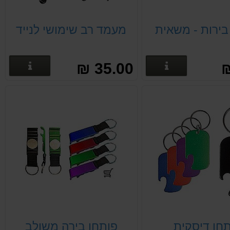
בירות - משאית
מעמד רב שימושי לנייד
פרטים נוספים
פרטים
35.00 ₪
חן דיסקית
פותחן בירה משולב