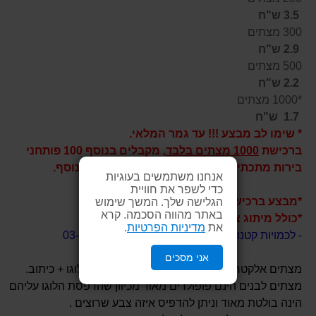
3.5 ש"ח
300 מצתים
2.9 ש"ח
500 מצתים
2.2 ש"ח
*1000 מצתים
1.7
ש"ח
* שימו לב מבצע !!! עד גמר המלאי.
ברכישת
1000 מצתים בלבד
, מקבלים בנוסף 100 פותחני
בירות מתכתיים עם חריטת לייזר ללא תשלום נוסף.
אנחנו משתמשים בעוגיות
כדי לשפר את חוויית
*מבצע ברכישת מצת לבן בלבד
הגלישה שלך. המשך שימוש
באתר מהווה הסכמה. קרא
*כולל מיתוג צד אחד
את
מדיניות הפרטיות
.
- לכמויות קטנות/גדולות - אנא צרו קשר 03-6200430
אני מסכים
מצתים אלקטרונים בצבע לבן - ניתנים להדפסת לוגו + כיתוב.
מצתים לבנים הינם פופולרים מאוד מכיוון שהדפסת הלוגו עליהם
הינה בולטת מאוד וניתן להדפיס איזה צבע שרוצים .