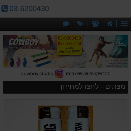
טלפון:
03-6200430
דף
אודותינו
מבצעים
צור
קטגוריות
הבית
קשר
מצתים - לחצו למחירון