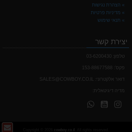
הצהרת נגישות
מדיניות פרטיות
תנאי שימוש
יצירת קשר
טלפון:
03-6200430
פקס':
153-88677588
דואר אלקטרוני:
SALES@COWBOY.CO.IL
מדיה דיגיטאלית:
עקוב
עקוב
פנה
אחרינו
אחרינו
אלינו
ב-
ב-
ב-
WhatsApp
YouTube
YouTube
צו
Copyright © 2026
cowboy.co.il
. All rights reserved.