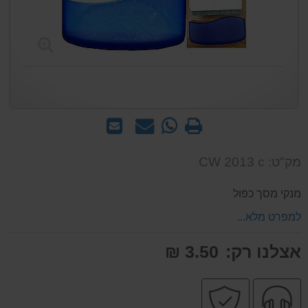
הדפס
WhatsApp
שאל
שלח
-
אותנו
לחבר
שאל
על
מק"ט: CW 2013 c
אותנו
המוצר
על
מנקי מסך כפול
המוצר
למפרט מלא...
אצלנו רק:
3.50 ₪
שירות
קניה