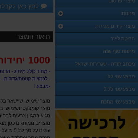
מוצרי פרסום
לחץ כאן לקבלת
מתנות
מוצרי קידום מכירות
תיאור המוצר
חריטת לייזר
מתנות סוף שנה
1000 יחידות
מכתב תודה - שגרירות ישראל
- מחיר כולל מיתוג - הדפ
מבצע עטי ג'ל
- לכמויות קטנות/גדולות - אנא צר
-מבצע !
מבצע עטי ג'ל 2
מוצר שימושי שיישאר בק
מבצע עטי מתכת
מוצר קומפקטי ושימושי 
מגיע במגוון צבעים לבחי
מוצרים ממותגים כגון מנ
עולים על סך של 5 ₪ על מנת שיתאימו לחלוקה המונית
מנקה מסך ומקלדת משולב 