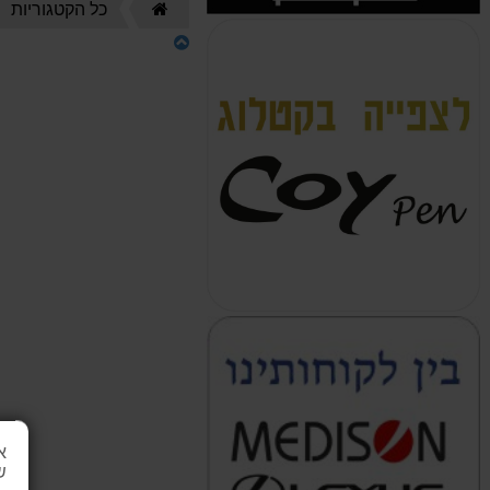
דף
כל הקטגוריות
הבית
א
ש