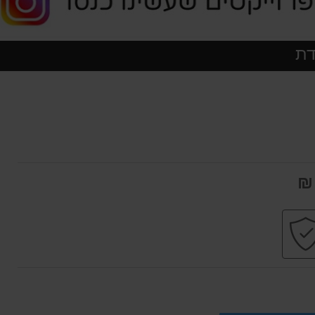
דת
ות
קניה
עי
בטוחה