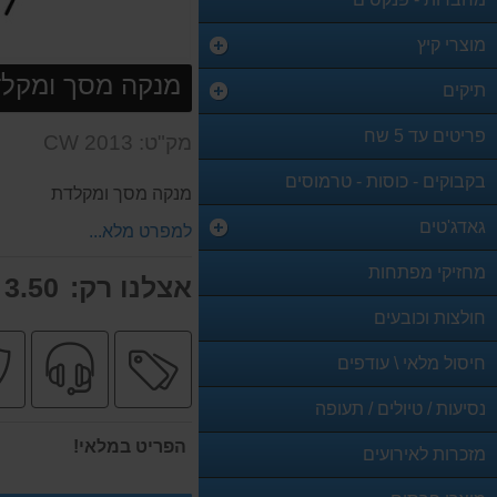
מוצרי קיץ
מנקה מסך ומקל
תיקים
פריטים עד 5 שח
מק"ט: CW 2013
בקבוקים - כוסות - טרמוסים
מנקה מסך ומקלדת
גאדג'טים
למפרט מלא...
מחזיקי מפתחות
אצלנו רק:
3.50 ₪
חולצות וכובעים
מבצע
שיר
חיסול מלאי \ עודפים
מקצו
נסיעות / טיולים / תעופה
הפריט במלאי!
מזכרות לאירועים