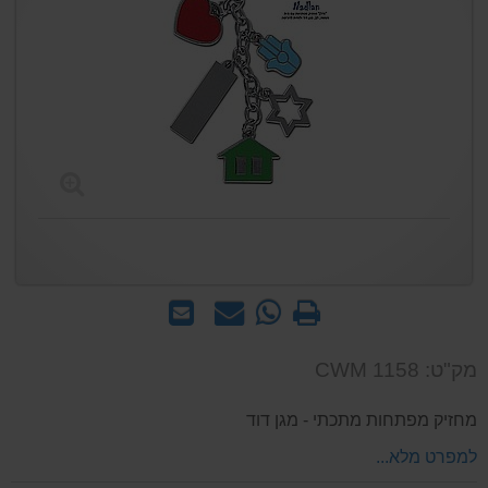
הדפס
WhatsApp
שאל
שלח
-
אותנו
לחבר
שאל
על
מק"ט: CWM 1158
אותנו
המוצר
על
מחזיק מפתחות מתכתי - מגן דוד
המוצר
למפרט מלא...