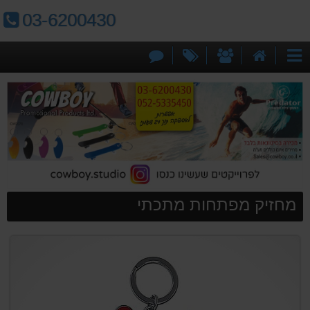
טלפון:
03-6200430
דף
אודותינו
מבצעים
צור
קטגוריות
הבית
קשר
מחזיק מפתחות מתכתי