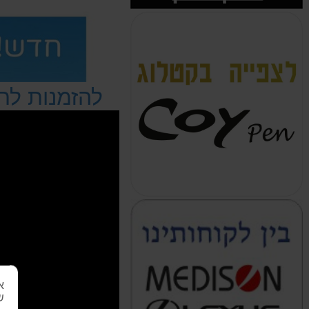
להזמנות לחצ
א
ש