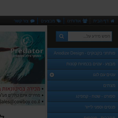
דף הבית
אודותינו
מבצעים
צור קשר
פותחני בקבוקים - Anodize Design
מבצע - עטים בכמויות קטנות
עטים עם לוגו
מצתים
ספורט - שטח - קמפינג
פנסים וסמני לייזר
מחברות - פנקסים