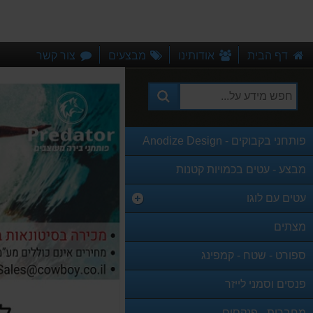
דף הבית
אודותינו
מבצעים
צור קשר
פותחני בקבוקים - Anodize Design
מבצע - עטים בכמויות קטנות
עטים עם לוגו
מצתים
ספורט - שטח - קמפינג
פנסים וסמני לייזר
מחברות - פנקסים