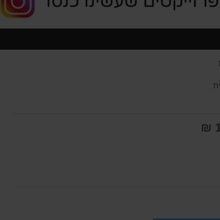
ת
1
חה