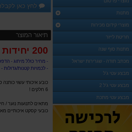
מוצרי פרסום
לחץ כאן לקבלת
מתנות
מוצרי קידום מכירות
תיאור המוצר
חריטת לייזר
200 יחידות
מתנות סוף שנה
מכתב תודה - שגרירות ישראל
- מחיר כולל מיתוג - הדפס
- לכמויות קטנות/גדולות - אנא צר
מבצע עטי ג'ל
כובע איכותי עשוי כותנה 
מבצע עטי ג'ל 2
6 חלקים !
מבצע עטי מתכת
מתאים לתנועות נוער / חיי
כובעי קסקט איכותיים מא