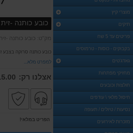
מוצרי קיץ
כובע כותנה -זית
תיקים
פריטים עד 5 שח
מק"ט: כובע כותנה -זית
בקבוקים - כוסות - טרמוסים
כובע כותנה סרוקה בצבע זי
גאדג'טים
למפרט מלא...
מחזיקי מפתחות
אצלנו רק:
5.00 ₪
חולצות וכובעים
שירות
קניה
חיסול מלאי \ עודפים
מקצועי
בטו
נסיעות / טיולים / תעופה
הפריט במלאי!
מזכרות לאירועים