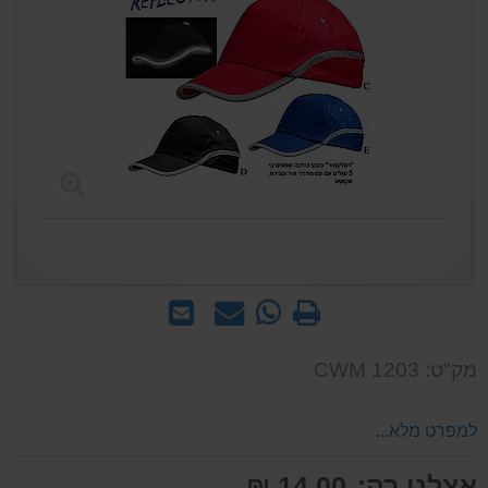
הדפס
WhatsApp
שאל
שלח
-
אותנו
לחבר
שאל
על
מק"ט: CWM 1203
אותנו
המוצר
על
המוצר
למפרט מלא...
אצלנו רק:
14.00 ₪