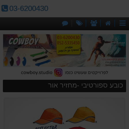
טלפון:
03-6200430
דף
אודותינו
מבצעים
צור
קטגוריות
הבית
קשר
כובע ספורטיבי -מחזיר אור