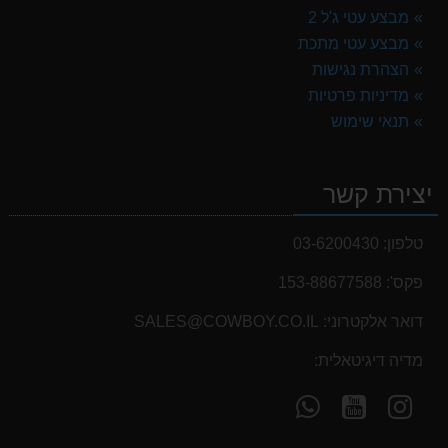
מבצע עטי ג'ל 2
מבצע עטי מתכת
הצהרת נגישות
מדיניות פרטיות
תנאי שימוש
יצירת קשר
טלפון:
03-6200430
פקס':
153-88677588
דואר אלקטרוני:
SALES@COWBOY.CO.IL
מדיה דיגיטאלית:
עקוב
עקוב
פנה
אחרינו
אחרינו
אלינו
ב-
ב-
ב-