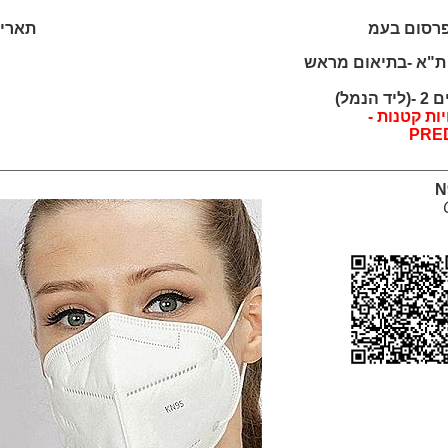
פרסום בעמ
תאריך: /2026
נחם בגין 50 ת"א -בתיאום מראש
נמל)
ת קטנות -
PRE