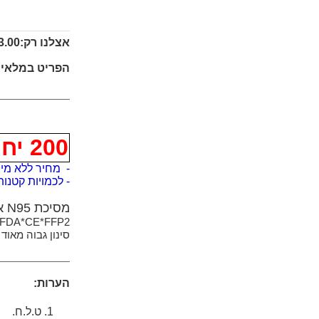
אצלנו רק:
.00 ₪
הפריט במלאי!
200 יחידות
- מחיר ללא מית
- לכמויות קטנות/גדו
מסיכת N95 איכותית לתקופת הקורונה
*FDA*CE*FFP2
סינון גבוה מאוד ש
הערות:
ט.ל.ח.