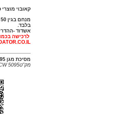
קאובוי מוצרי 
מ
בלבד.
אשדוד -ההדרים 2 -(ליד ה
לרכישה בכמויו
DATOR.CO.IL
מסיכת מגן N95
מק"טCW 5095