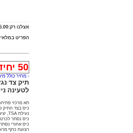
אצלנו רק:
.00 ₪
הפריט במלאי!
50 יחידות
- מחיר כולל מי
לטעינה נייד
תא מרכזי פתיחה רחבה עם 
כיס בצד התיק ס
נעילת TSA, יציאת USB לטעינת ניידים
כיס נסתר לכרטי
כיס אחורי נסתר
רצועת כתף מרופד