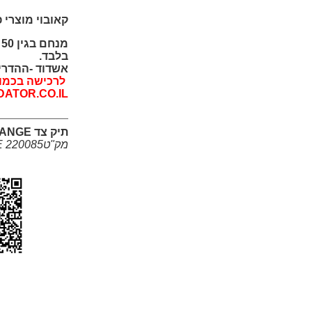
קאובוי מוצרי 
מ
בלבד.
אשדוד -ההדרים 2 -(ליד ה
לרכישה בכמויו
DATOR.CO.IL
תיק צד BANGE
מק"טBANGE 220085