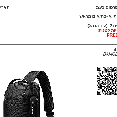
פרסום בעמ
תאריך: /2026
נחם בגין 50 ת"א -בתיאום מראש
נמל)
ת קטנות -
PRE