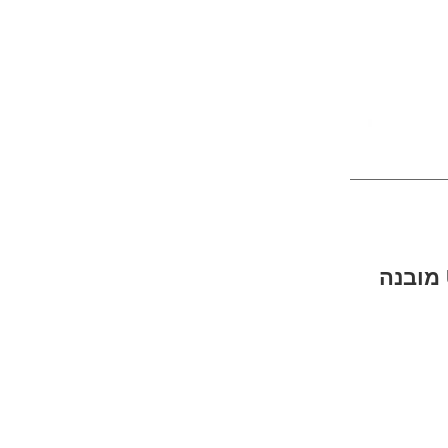
תיק צד נגד גניבות עמיד במים עם נעילה TSA וכבל USB מובנה