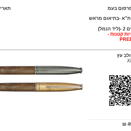
פרסום בעמ
תאריך: /2026
נחם בגין 50 ת"א -בתיאום מראש
נמל)
ת קטנות -
PRE
לב עץ
49