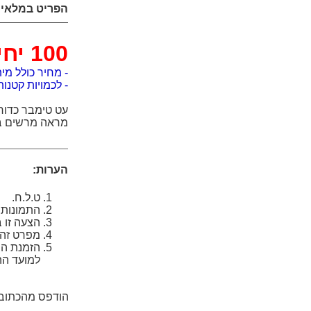
הפריט במלאי!
100 יחידות
- מחיר כולל מית
- לכמויות קטנות/גדו
עט טימבר כדור
מראה מרשים בע
הערות:
ט.ל.ח.
התמונות
הצעה זו 
מפרט זה ה
הזמנת המ
למועד הה
הודפס מהכתוב