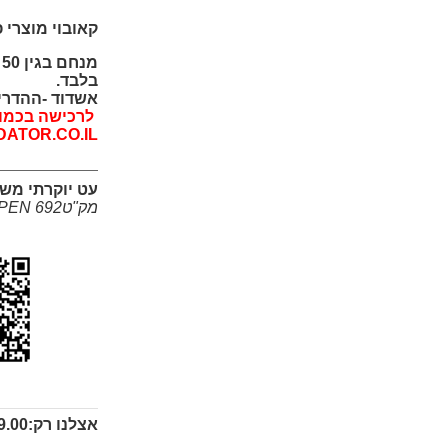
קאובוי מוצרי 
מ
בלבד.
אשדוד -ההדרים 2 -(ליד ה
לרכישה בכמויו
DATOR.CO.IL
עט יוקרתי משו
מק"טXPEN 692
אצלנו רק:
.00 ₪